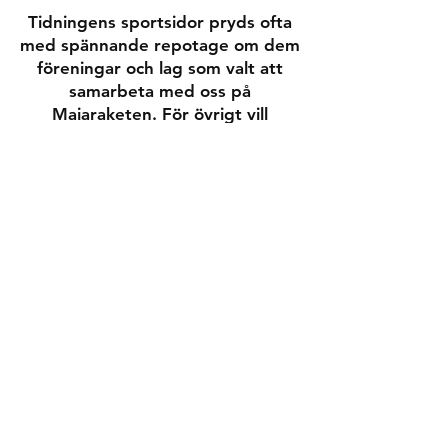
Tidningens sportsidor pryds ofta
med spännande repotage om dem
föreningar och lag som valt att
samarbeta med oss på
Maiaraketen. För övrigt vill
Tidningen Framåt lyfta
gemenskap, olika perspektiv och
skapa en plattform där alla kan få
vara med och synas och höras.
Tidningen Framåt bedrivs helt i
egen regi, och det som skrivs i
tidningen styrs allra oftast av det
som för tillfället är aktuellt och
som det pratas om i samhället.
Prenumerationen avslutas
automatiskt efter 12 månader.
www.tidningenframat.se
Stort Tack!