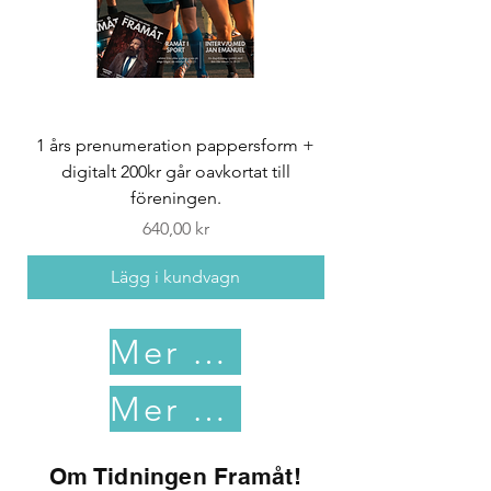
1 års prenumeration pappersform +
1 års prenumeration di
digitalt 200kr går oavkortat till
föreningen.
Pris
640,00 kr
Lägg i kundvagn
Mer info
Mer info
Om Tidningen Framåt!